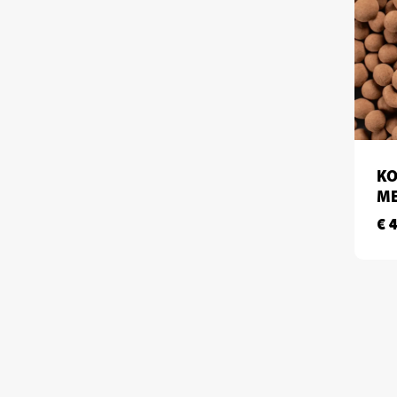
KO
M
€
4