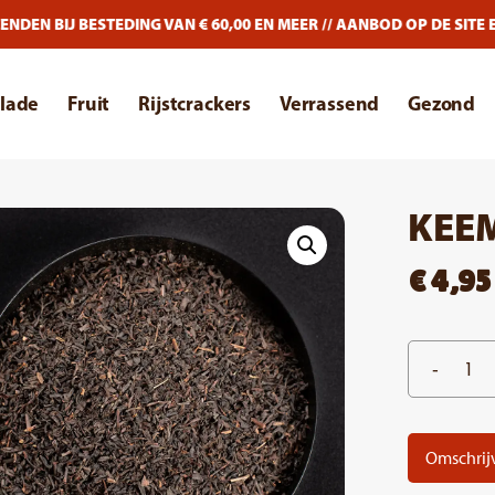
N BIJ BESTEDING VAN € 60,00 EN MEER // AANBOD OP DE SITE EN 
lade
Fruit
Rijstcrackers
Verrassend
Gezond
KEE
€
4,95
Omschrij