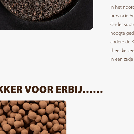
In het noor
provincie A
Onder subt
hoogte gedi
andere de K
thee die zee
in een zakje
KKER VOOR ERBIJ……