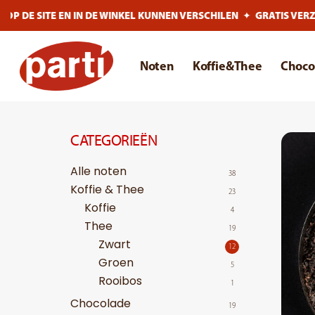
Skip
 DE SITE EN IN DE WINKEL KUNNEN VERSCHILEN
✦
GRATIS VERZENDE
to
main
Noten
Koffie&Thee
Choco
content
CATEGORIEËN
Alle noten
38
Koffie & Thee
23
Koffie
4
Thee
19
Zwart
12
Groen
5
Rooibos
1
Chocolade
19