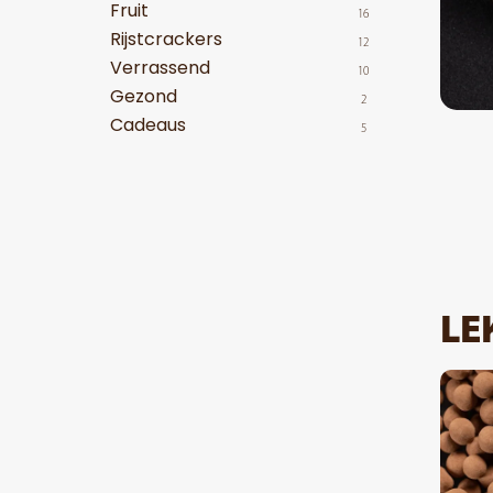
Fruit
16
Rijstcrackers
12
Verrassend
10
Gezond
2
Cadeaus
5
LE