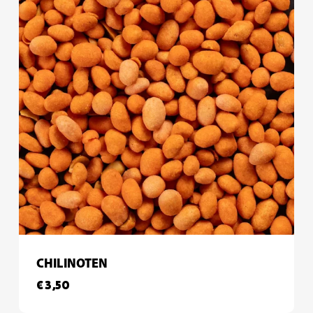
CHILINOTEN
€
3,50
€
3,50