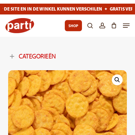
Skip
DE SITE EN IN DE WINKEL KUNNEN VERSCHILEN
GRATIS VERZEN
✦
to
main
Close
Men
SHOP
content
Menu
search
account
CATEGORIEËN